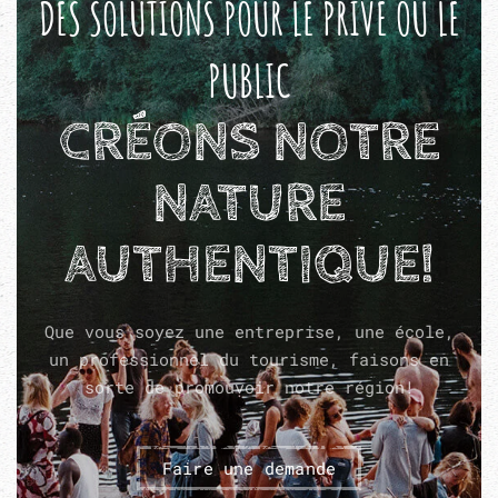
DES SOLUTIONS POUR LE PRIVÉ OU LE
PUBLIC
CRÉONS NOTRE
NATURE
AUTHENTIQUE!
Que vous soyez une entreprise, une école,
un professionnel du tourisme, faisons en
sorte de promouvoir notre région!
Faire une demande